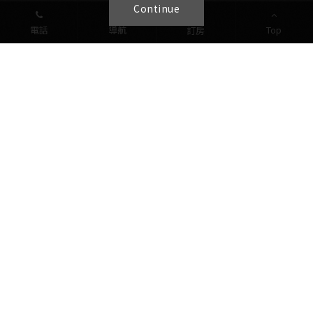
Continue
電話
導航
Top
訂房
最新消息
關於桂田
舒適客房
美饌佳餚
婚宴會議
休閒設施
趣遊台東
交通位置