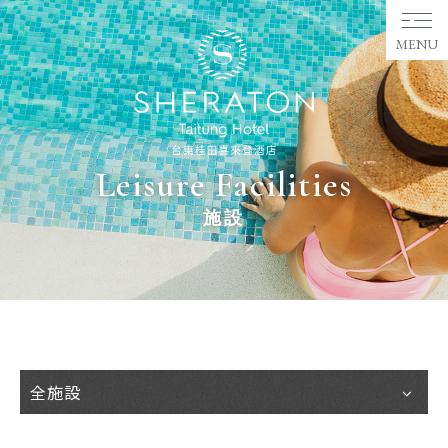
MENU
Leisure Facilities
施設
全施設