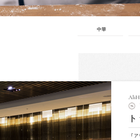
中華
AliH
ト
「ア