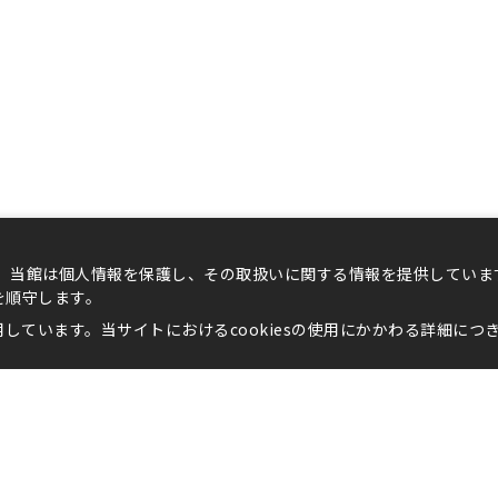
り、当館は個人情報を保護し、その取扱いに関する情報を提供してい
を順守します。
用しています。当サイトにおけるcookiesの使用にかかわる詳細につ
田について
客室
食事
婚礼・会議
施設
台東め