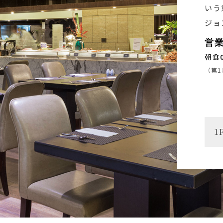
いう
ジョ
営
朝食0
（第1
1