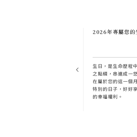
26年《提拉三重奏》父
2026.Jul.21
2026年專屬您
節蛋糕開賣公告
餐飲優惠
拉三重奏》父親節蛋糕開始
生日，是生命歷程
，細膩提拉米蘇層次，豐富
之點綴，串連成一
味蕾。
在屬於您的這一個
特別的日子，好好
的幸福權利。