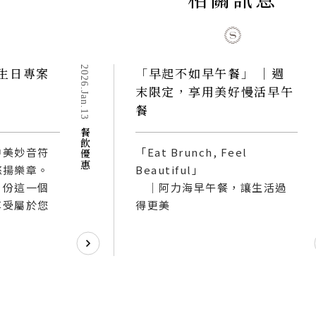
的生日專案
2026.Jan.13
「早起不如早午餐」 ｜週
末限定，享用美好慢活早午
餐
餐飲優惠
中美妙音符
「Eat Brunch, Feel
悠揚樂章。
Beautiful」
月份這一個
｜阿力海早午餐，讓生活過
享受屬於您
得更美