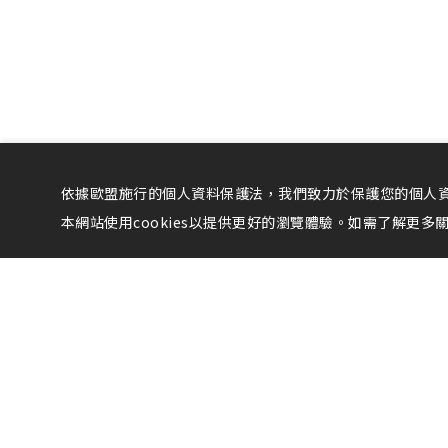
依據歐盟施行的個人資料保護法，我們致力於保護您的個人資
本網站使用cookies以提供更好的瀏覽體驗。如需了解更多關於
最新消息
關
飯店電話：
089
飯店地址：
95