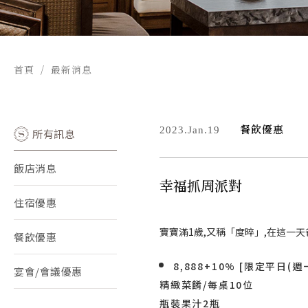
首頁
最新消息
餐飲優惠
2023.Jan.19
所有訊息
飯店消息
幸福抓周派對
住宿優惠
寶寶滿1歲,又稱「度晬」,在這一
餐飲優惠
8,888+10% [限定平日(
宴會/會議優惠
精緻菜餚/每桌10位
瓶裝果汁2瓶