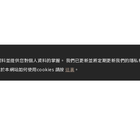
料並提供您對個人資料的掌握。 我們已更新並將定期更新我們的隱私
本網站如何使用cookies 請按
這裏
。
於桂田
舒適客房
美饌佳餚
婚宴會議
休閒設施
飯店傳
-322438（訂房專線. 週一至週六）/ 089-328858（總機）
0台東縣台東市正氣路316號
電子郵件：
reservation@sheraton-