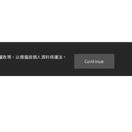
權政策，以遵循該個人資料保護法。
Continue
趣遊台東
交通位置
聯絡我們
真：
089-611698
GO TOP
taitung.com