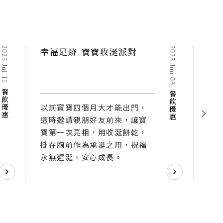
2025.Jul.11
幸福足跡-寶寶收涎派對
2025.Jun.03
幸
餐飲優惠
餐飲優惠
以前寶寶四個月大才能出門，
歡
這時邀請親朋好友前來，讓寶
寶
寶第一次亮相，用收涎餅乾，
性
掛在胸前作為承涎之用，祝福
享
永無遲涎、安心成長。
供
這