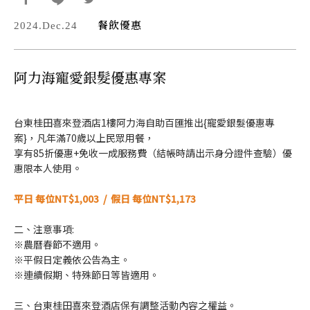
餐飲優惠
2024.Dec.24
阿力海寵愛銀髮優惠專案
台東桂田喜來登酒店1樓阿力海自助百匯推出{寵愛銀髮優惠專
案}，凡年滿70歲以上民眾用餐，
享有85折優惠+免收一成服務費（結帳時請出示身分證件查驗）優
。
惠限本人使用
平日 每位NT$1,003 / 假日 每位NT$
1,173
二、注意事項:
※農曆春節不適用。
※平假日定義依公告為主。
※連續假期、特殊節日等皆適用。
三、台東桂田喜來登酒店保有調整活動內容之權益。